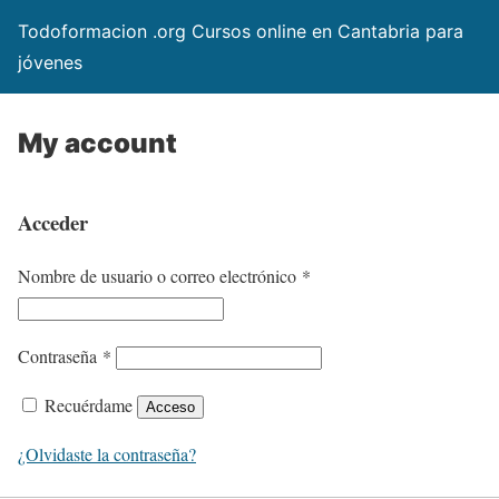
Todoformacion .org Cursos online en Cantabria para
jóvenes
My account
Acceder
O
Nombre de usuario o correo electrónico
*
b
l
O
Contraseña
*
i
b
g
Recuérdame
Acceso
l
a
i
¿Olvidaste la contraseña?
t
g
o