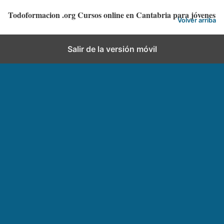
a
r
Todoformacion .org Cursos online en Cantabria para jóvenes
t
Volver arriba
i
o
o
r
Salir de la versión móvil
i
o