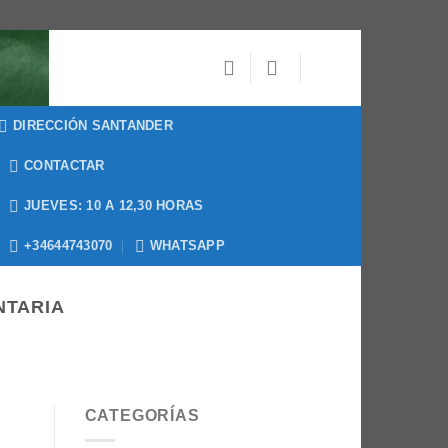
DIRECCIÓN SANTANDER
CONTACTAR
JUEVES: 10 A 12,30 HORAS
+34644743070
WHATSAPP
NTARIA
CATEGORÍAS