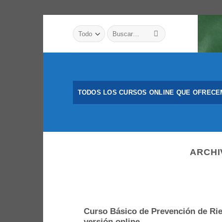
Saltar
Buscar
al
por:
contenido
TODOS LOS CURSOS ONLINE QUE OFREC
ARCHI
Curso Básico de Prevención de Rie
versión online