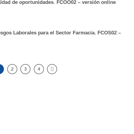
ualdad de oportunidades. FCOO02 – versión online
sgos Laborales para el Sector Farmacia. FCOS02 –
1
2
3
4