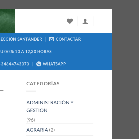
RECCIÓN SANTANDER
CONTACTAR
JUEVES: 10 A 12,30 HORAS
+34644743070
WHATSAPP
CATEGORÍAS
 –
ADMINISTRACIÓN Y
GESTIÓN
(96)
AGRARIA
(2)