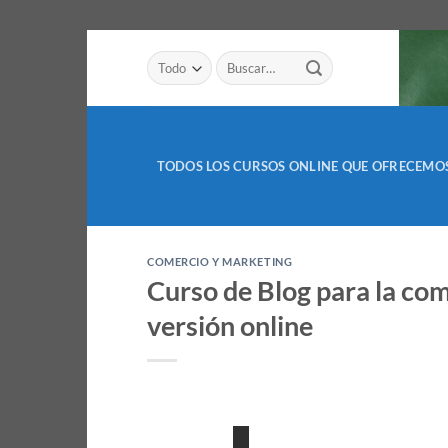
Saltar
Buscar
al
por:
contenido
TODOS LOS CURSOS ONLINE QUE OFRECEMO
COMERCIO Y MARKETING
Curso de Blog para la c
versión online