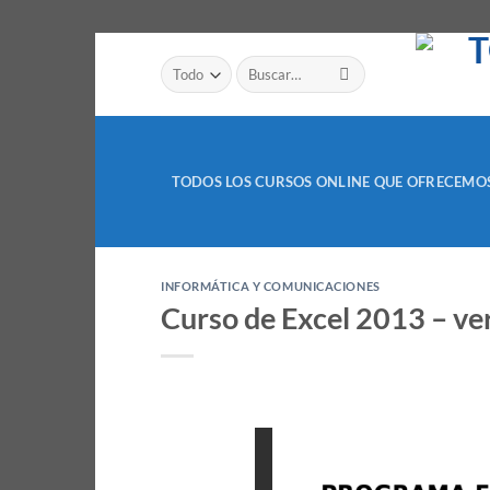
Saltar
Buscar
al
por:
contenido
TODOS LOS CURSOS ONLINE QUE OFRECEMO
INFORMÁTICA Y COMUNICACIONES
Curso de Excel 2013 – ver