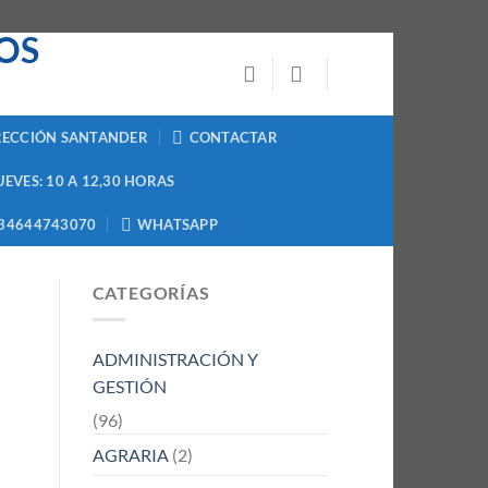
RECCIÓN SANTANDER
CONTACTAR
UEVES: 10 A 12,30 HORAS
34644743070
WHATSAPP
CATEGORÍAS
ADMINISTRACIÓN Y
GESTIÓN
(96)
AGRARIA
(2)