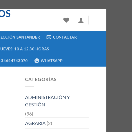
RECCIÓN SANTANDER
CONTACTAR
JUEVES: 10 A 12,30 HORAS
+34644743070
WHATSAPP
CATEGORÍAS
ADMINISTRACIÓN Y
GESTIÓN
(96)
AGRARIA
(2)