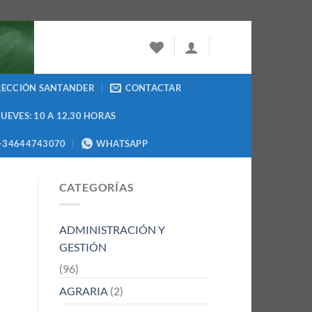
RECCIÓN SANTANDER
CONTACTAR
JUEVES: 10 A 12,30 HORAS
+34644743070
WHATSAPP
CATEGORÍAS
ADMINISTRACIÓN Y
GESTIÓN
(96)
AGRARIA
(2)