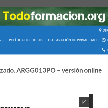
DI
S
POLÍTICA DE COOKIES
DECLARACIÓN DE PRIVACIDAD
nzado. ARGG013PO – versión online