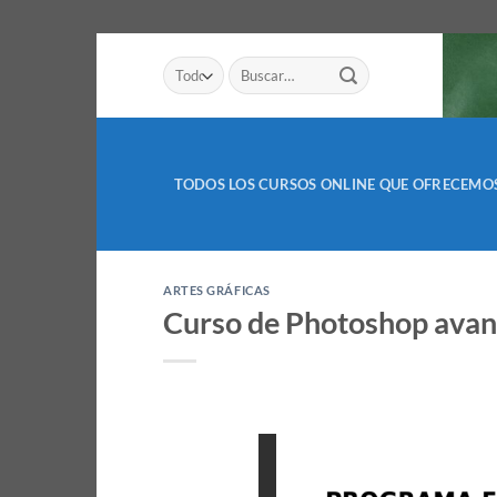
Saltar
Buscar
al
por:
contenido
TODOS LOS CURSOS ONLINE QUE OFRECEMO
ARTES GRÁFICAS
Curso de Photoshop ava