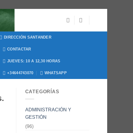
DIRECCIÓN SANTANDER
CONTACTAR
JUEVES: 10 A 12,30 HORAS
+34644743070
WHATSAPP
CATEGORÍAS
.
ADMINISTRACIÓN Y
GESTIÓN
(96)