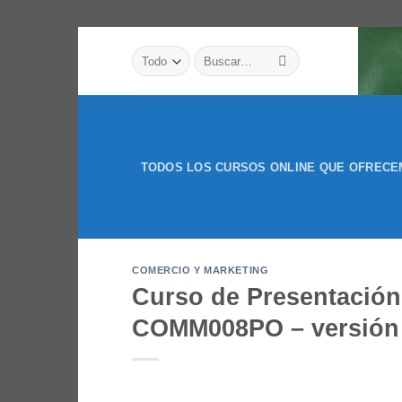
Saltar
Buscar
al
por:
contenido
TODOS LOS CURSOS ONLINE QUE OFREC
COMERCIO Y MARKETING
Curso de Presentación
COMM008PO – versión 