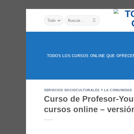
Saltar
Buscar
al
por:
contenido
TODOS LOS CURSOS ONLINE QUE OFREC
SERVICIOS SOCIOCULTURALES Y LA COMUNIDAD
Curso de Profesor-You
cursos online – versió