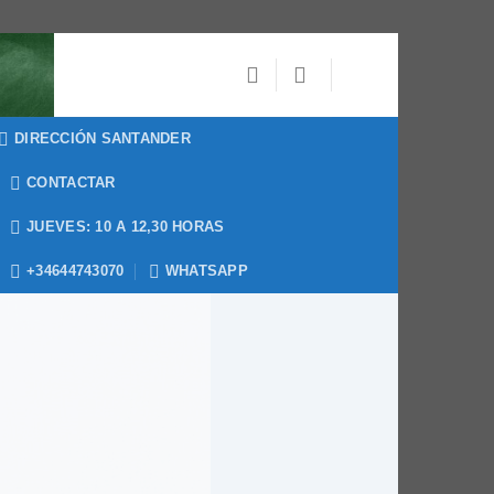
DIRECCIÓN SANTANDER
CONTACTAR
JUEVES: 10 A 12,30 HORAS
+34644743070
WHATSAPP