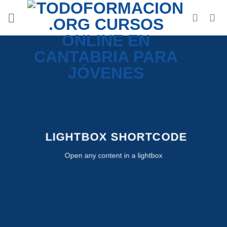
Saltar
al
contenido
LIGHTBOX SHORTCODE
Open any content in a lightbox