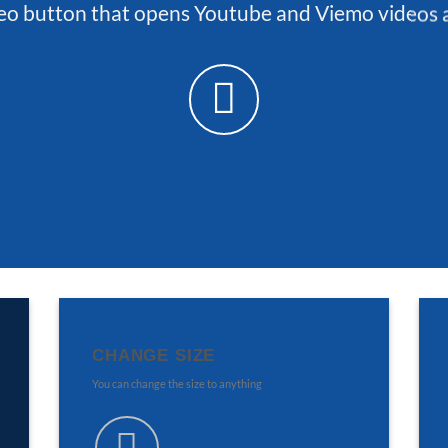
eo button that opens Youtube and Viemo videos
CHANGE SIZE
You can change the size to anything