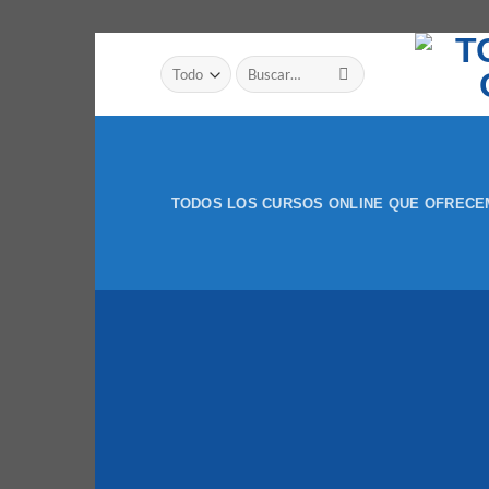
Saltar
Buscar
al
por:
contenido
TODOS LOS CURSOS ONLINE QUE OFREC