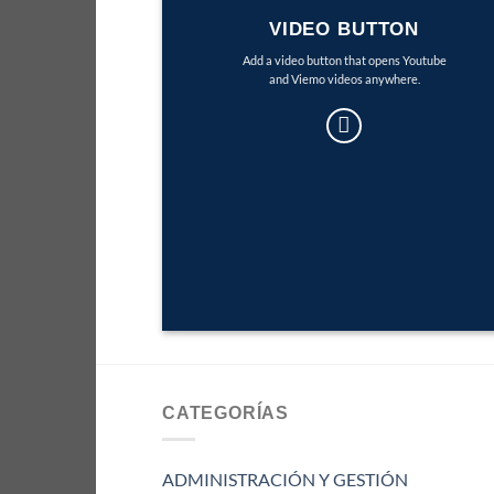
VIDEO BUTTON
Add a video button that opens Youtube
and Viemo videos anywhere.
CATEGORÍAS
ADMINISTRACIÓN Y GESTIÓN