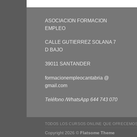
ASOCIACION FORMACION
EMPLEO
CALLE GUTIERREZ SOLANA 7
D BAJO
39011 SANTANDER
formacionempleocantabria @
gmail.com
Teléfono /WhatsApp 644 743 070
TODOS LOS CURSOS ONLINE QUE OFRECEMO
Copyright 2026 ©
Flatsome Theme