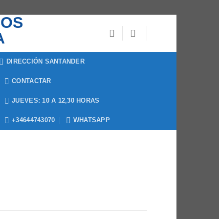
DIRECCIÓN SANTANDER
CONTACTAR
JUEVES: 10 A 12,30 HORAS
+34644743070
WHATSAPP