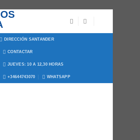
DIRECCIÓN SANTANDER
CONTACTAR
JUEVES: 10 A 12,30 HORAS
+34644743070
WHATSAPP