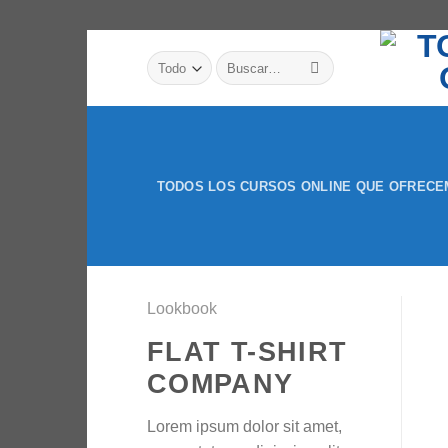
Saltar
Buscar
al
por:
contenido
TODOS LOS CURSOS ONLINE QUE OFREC
Lookbook
FLAT T-SHIRT
COMPANY
Lorem ipsum dolor sit amet,